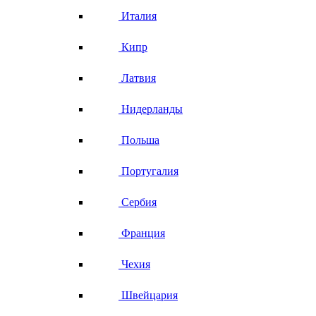
Италия
Кипр
Латвия
Нидерланды
Польша
Португалия
Сербия
Франция
Чехия
Швейцария