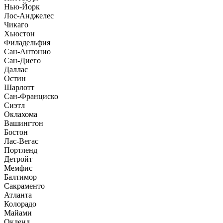
Нью-Йорк
Лос-Анджелес
Чикаго
Хьюстон
Филадельфия
Сан-Антонио
Сан-Диего
Даллас
Остин
Шарлотт
Сан-Франциско
Сиэтл
Оклахома
Вашингтон
Бостон
Лас-Вегас
Портленд
Детройт
Мемфис
Балтимор
Сакраменто
Атланта
Колорадо
Майами
Окленд