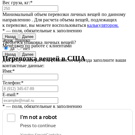
Вес груза, кг:*
Минимальный объем перевозки личных вещей по данному
направлению
. Для расчета объема вещей, подлежащих
к перевозке, вы можете воспользоваться
калькулятором.
* — поля, обязательные к заполнению
Назад
Далее
Эрик Дринко
Требуется упаковка личных вещей?
Менеджер по работе с клиентами
да
нет
Назад
Далее
Перевозка вещей в США
Для получения расчета стоимости переезда заполните ваши
контактные данные:
Имя:*
Телефон:*
E-mail:*
* — поля, обязательные к заполнению