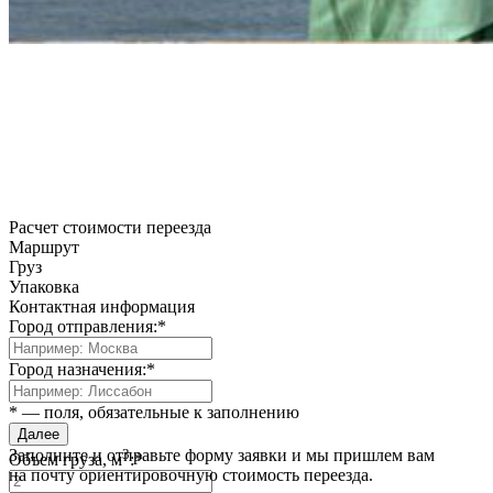
Расчет стоимости переезда
Маршрут
Груз
Упаковка
Контактная информация
Город отправления:*
Город назначения:*
* — поля, обязательные к заполнению
Далее
Заполните и отправьте форму заявки и мы пришлем вам
3
Объем груза, м
:*
на почту ориентировочную стоимость переезда.