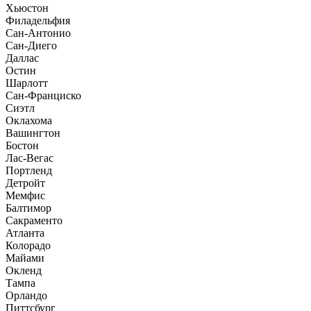
Хьюстон
Филадельфия
Сан-Антонио
Сан-Диего
Даллас
Остин
Шарлотт
Сан-Франциско
Сиэтл
Оклахома
Вашингтон
Бостон
Лас-Вегас
Портленд
Детройт
Мемфис
Балтимор
Сакраменто
Атланта
Колорадо
Майами
Окленд
Тампа
Орландо
Питтсбург