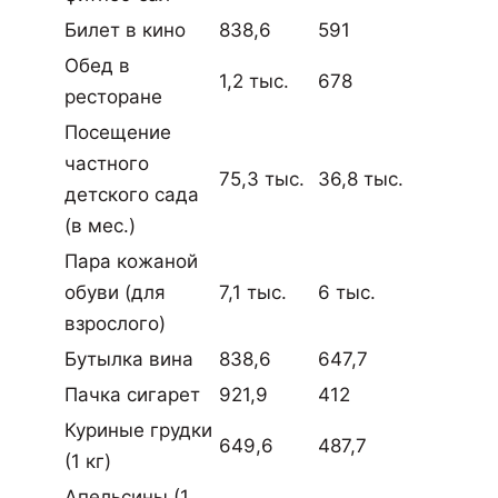
Билет в кино
838,6
591
Обед в
1,2 тыс.
678
ресторане
Посещение
частного
75,3 тыс.
36,8 тыс.
детского сада
(в мес.)
Пара кожаной
обуви (для
7,1 тыс.
6 тыс.
взрослого)
Бутылка вина
838,6
647,7
Пачка сигарет
921,9
412
Куриные грудки
649,6
487,7
(1 кг)
Апельсины (1